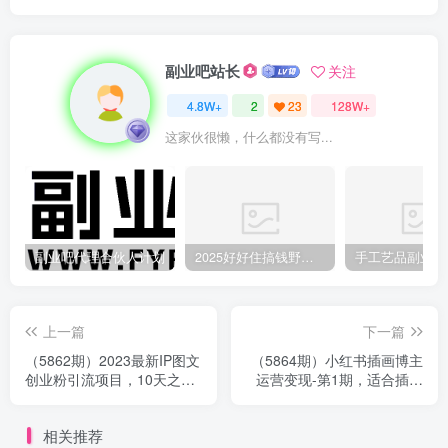
副业吧站长
关注
4.8W+
2
23
128W+
这家伙很懒，什么都没有写...
副业吧代理合伙人计划
2025好好住搞钱野路子：素人3步变家居博主，日赚500+保姆级教程
上一篇
下一篇
（5862期）2023最新IP图文
（5864期）小红书插画博主
创业粉引流项目，10天之内
运营变现-第1期，适合插画
可以出单 普通小白可以月入
师 设计师 美术老师自媒体运
1-3万
营变现
相关推荐