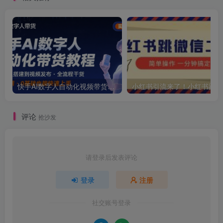
快手AI数字人自动化视频带货实操全流程，干货满满，细节拉满
小红
评论
抢沙发
请登录后发表评论
登录
注册
社交账号登录