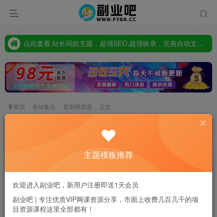
点此査看:站长同款主题，超强SEO,超强收录，完善自动支付会员功能，轻松打造高权重，高收录网站
只要98元开通VIP会员，终身下载各大机构内部资源,一站式草根创业基地,最新最强网赚教程大全，小投入，大回报!
点此査看:站长同款主题，超强SEO,超强收录，完善自动支付会员功能，轻松打造高权重，高收录网站
只要98元开通VIP会员，终身下载各大机构内部资源,一站式草根创业基地,最新最强网赚教程大全，小投入，大回报!
首页
各站集合
冒泡网资源
正文
做一个赚钱的短视频平台博主：短视频带货变现
+接广告变现+做卖课变现
主题模板推荐
副业吧站长
关注
私信
2年前发布
0
10
0
欢迎进入副业吧，新用户注册即送1天会员
付费资源
副业吧 | 专注优质VIP网课资源分享，市面上收费几百几千的项
目资源课程这里全部都有！
做一个赚钱的短视频平台博主：短视频带货变现+接广告变现+做卖课变现