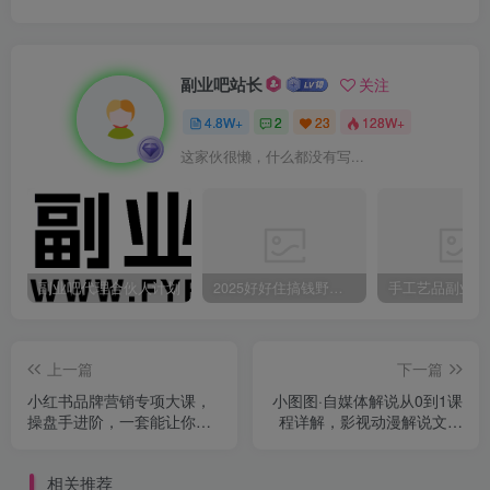
副业吧站长
关注
4.8W+
2
23
128W+
这家伙很懒，什么都没有写...
副业吧代理合伙人计划
2025好好住搞钱野路子：素人3步变家居博主，日赚500+保姆级教程
上一篇
下一篇
小红书品牌营销专项大课，
小图图·自媒体解说从0到1课
操盘手进阶，一套能让你提
程详解，影视动漫解说文案
升业务精进的课程
创作方式
相关推荐