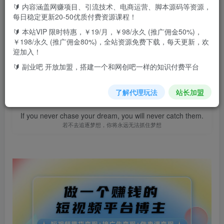
🔰 内容涵盖网赚项目、引流技术、电商运营、脚本源码等资源，
此内容为付费资源，请付费后查看
9.9
每日稳定更新20-50优质付费资源课程！
F币
🔰 本站VIP 限时特惠，￥19/月，￥98/永久 (推广佣金50%)，
￥198/永久 (推广佣金80%)，全站资源免费下载，每天更新，欢
免费
免费
高级代理
顶级代理
迎加入！
立即购买
🔰 副业吧 开放加盟，搭建一个和网创吧一样的知识付费平台
您当前未登录！建议登陆后购买，可保存购买订单
了解代理玩法
站长加盟
If you never chase your dream, you will never catch them.
若不去追逐梦想，你将永远无法抓住梦想