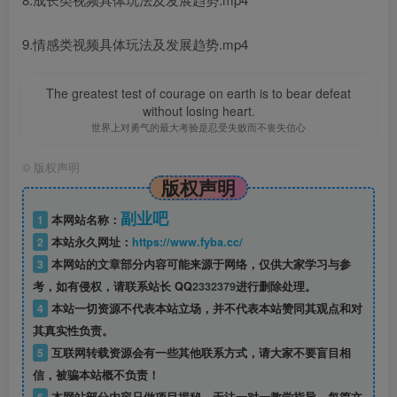
9.情感类视频具体玩法及发展趋势.mp4
The greatest test of courage on earth is to bear defeat
without losing heart.
世界上对勇气的最大考验是忍受失败而不丧失信心
©
版权声明
版权声明
副业吧
1
本网站名称：
2
本站永久网址：
https://www.fyba.cc/
3
本网站的文章部分内容可能来源于网络，仅供大家学习与参
考，如有侵权，请联系站长 QQ
2332379
进行删除处理。
4
本站一切资源不代表本站立场，并不代表本站赞同其观点和对
其真实性负责。
5
互联网转载资源会有一些其他联系方式，请大家不要盲目相
信，被骗本站概不负责！
6
本网站部分内容只做项目揭秘，无法一对一教学指导，每篇文