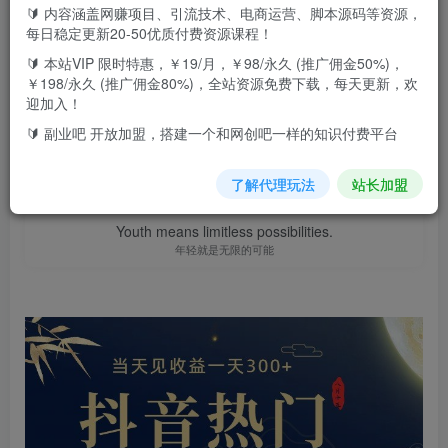
🔰 内容涵盖网赚项目、引流技术、电商运营、脚本源码等资源，
此内容为付费资源，请付费后查看
9.9
每日稳定更新20-50优质付费资源课程！
F币
🔰 本站VIP 限时特惠，￥19/月，￥98/永久 (推广佣金50%)，
￥198/永久 (推广佣金80%)，全站资源免费下载，每天更新，欢
免费
免费
高级代理
顶级代理
迎加入！
立即购买
🔰 副业吧 开放加盟，搭建一个和网创吧一样的知识付费平台
您当前未登录！建议登陆后购买，可保存购买订单
了解代理玩法
站长加盟
Youth means limitless possibilities.
年轻就是无限的可能