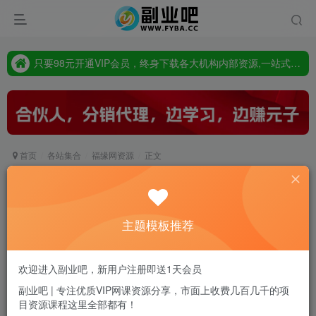
只要98元开通VIP会员，终身下载各大机构内部资源,一站式草根创业基地,最新最强网赚教程大全，小投入，大回报!
点此査看:站长同款主题，超强SEO,超强收录，完善自动支付会员功能，轻松打造高权重，高收录网站
只要98元开通VIP会员，终身下载各大机构内部资源,一站式草根创业基地,最新最强网赚教程大全，小投入，大回报!
首页
各站集合
福缘网资源
正文
抖音最新小程序撸金，测手相上热门，当天见收益
一小时变现300+
主题模板推荐
副业吧站长
关注
私信
2年前发布
0
11
0
欢迎进入副业吧，新用户注册即送1天会员
付费资源
副业吧 | 专注优质VIP网课资源分享，市面上收费几百几千的项
目资源课程这里全部都有！
抖音最新小程序撸金，测手相上热门，当天见收益一小时变现300+