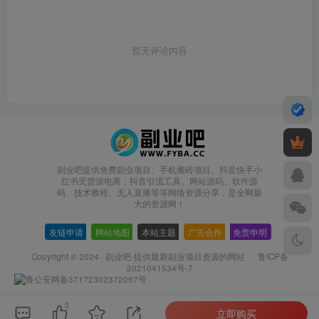
暂无评论内容
副业吧提供免费副业项目、手机搬砖项目、抖音快手小
红书无货源电商，抖音引流工具、网站源码、软件源
码、技术教程、无人直播等等网络资源分享，是全网最
大的资源网！
友链申请
-
网站地图
-
本站主题
-
广告合作
-
免责申明
-
Copyright © 2024 ·
副业吧-提供最新副业项目资源的网站
· ·
鲁ICP备
2021041534号-7
鲁公安网备37172302372097号
0
立即购买