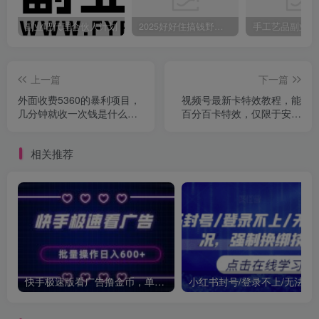
副业吧代理合伙人计划
2025好好住搞钱野路子：素人3步变家居博主，日赚500+保姆级教程
上一篇
下一篇
外面收费5360的暴利项目，
视频号最新卡特效教程，能
几分钟就收一次钱是什么体
百分百卡特效，仅限于安卓
验，附素材
机 !
相关推荐
快手极速版看广告撸金币，单机日入50+，可批量操作
小红书封号/登录不上/无法注