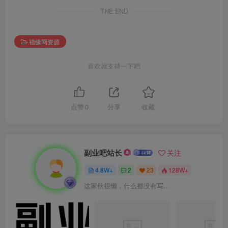
THE END
福缘网资源
喜欢就支持一下吧
点赞
0
分享
收藏
副业吧站长
关注
4.8W+
2
23
128W+
这家伙很懒，什么都没有写...