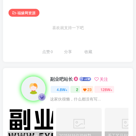
福缘网资源
喜欢就支持一下吧
点赞
0
分享
收藏
副业吧站长
关注
4.8W+
2
23
128W+
这家伙很懒，什么都没有写...
副业吧代理合伙人计划
2025好好住搞钱野路子：素人3步变家居博主，日赚500+保姆级教程