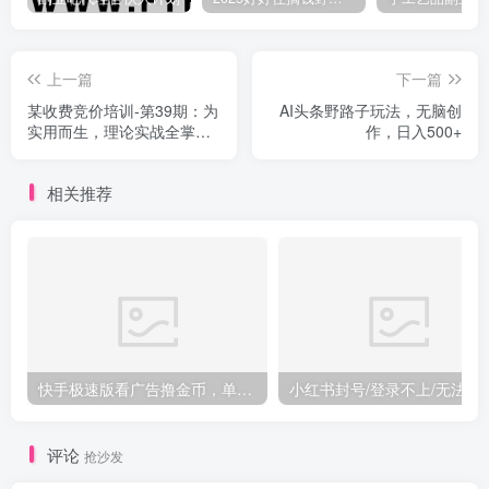
上一篇
下一篇
某收费竞价培训-第39期：为
AI头条野路子玩法，无脑创
实用而生，理论实战全掌握
作，日入500+
（30节课）
相关推荐
快手极速版看广告撸金币，单机日入50+，可批量操作
小红书封号/登录不上/无法注
评论
抢沙发