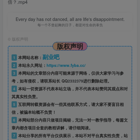
倍？.mp4
Every day has not danced, all are life's disappointment.
每一个不曾起舞的日子，都是对生命的辜负
©
版权声明
版权声明
副业吧
1
本网站名称：
2
本站永久网址：
https://www.fyba.cc/
3
本网站的文章部分内容可能来源于网络，仅供大家学习与参
考，如有侵权，请联系站长 QQ
2332379
进行删除处理。
4
本站一切资源不代表本站立场，并不代表本站赞同其观点和对
其真实性负责。
5
互联网转载资源会有一些其他联系方式，请大家不要盲目相
信，被骗本站概不负责！
6
本网站部分内容只做项目揭秘，无法一对一教学指导，每篇文
章内都含项目全套的教程讲解，请仔细阅读。
7
本站分享的所有平台仅供展示，本站不对平台真实性负责，站