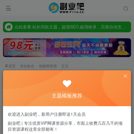
点此査看:站长同款主题，超强SEO,超强收录，完善自动支付会员功能，轻松打造高权重，高收录网站
只要98元开通VIP会员，终身下载各大机构内部资源,一站式草根创业基地,最新最强网赚教程大全，小投入，大回报!
点此査看:站长同款主题，超强SEO,超强收录，完善自动支付会员功能，轻松打造高权重，高收录网站
只要98元开通VIP会员，终身下载各大机构内部资源,一站式草根创业基地,最新最强网赚教程大全，小投入，大回报!
首页
各站集合
福缘网资源
正文
小红书电商无货源打卡，抢先占领小红书无货源电
商风口（10节课）
主题模板推荐
副业吧站长
关注
私信
2年前发布
0
11
0
欢迎进入副业吧，新用户注册即送1天会员
付费资源
副业吧 | 专注优质VIP网课资源分享，市面上收费几百几千的项
目资源课程这里全部都有！
小红书电商无货源打卡，抢先占领小红书无货源电商风口（10节课）