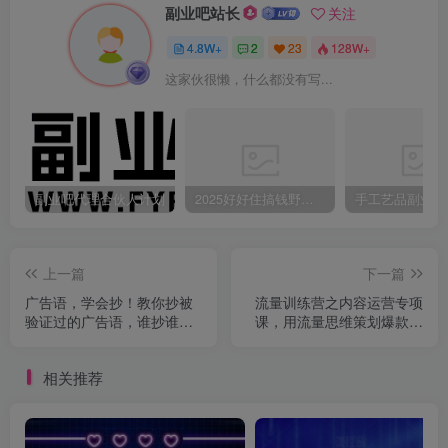
副业吧站长
关注
4.8W+
2
23
128W+
这家伙很懒，什么都没有写...
副业吧代理合伙人计划
2025好好住搞钱野路子：素人3步变家居博主，日赚500+保姆级教程
上一篇
下一篇
广告语，学会抄！教你抄被
流量训练营之内容运营专项
验证过的广告语，谁抄谁卖
课，用流量思维策划爆款内
爆（9节课）
容（30节课）
相关推荐