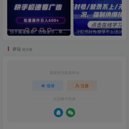
快手极速版看广告撸金币，单机日入50+，可批量操作
小红书封号/登录不上/无法注
评论
抢沙发
请登录后发表评论
登录
注册
社交账号登录