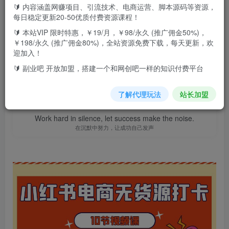
🔰 内容涵盖网赚项目、引流技术、电商运营、脚本源码等资源，
此内容为付费资源，请付费后查看
9.9
每日稳定更新20-50优质付费资源课程！
F币
🔰 本站VIP 限时特惠，￥19/月，￥98/永久 (推广佣金50%)，
￥198/永久 (推广佣金80%)，全站资源免费下载，每天更新，欢
免费
免费
高级代理
顶级代理
迎加入！
立即购买
🔰 副业吧 开放加盟，搭建一个和网创吧一样的知识付费平台
您当前未登录！建议登陆后购买，可保存购买订单
了解代理玩法
站长加盟
Work hard in silence, let success make the noise.
在沉默中努力，让成功自己发声