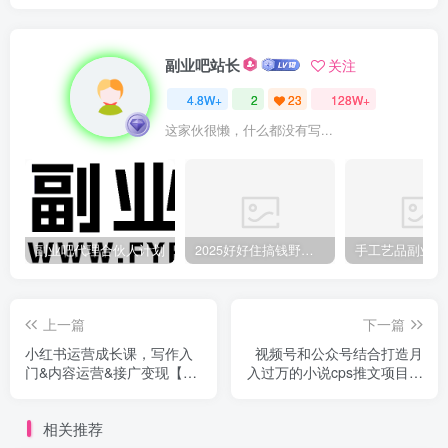
副业吧站长
关注
4.8W+
2
23
128W+
这家伙很懒，什么都没有写...
副业吧代理合伙人计划
2025好好住搞钱野路子：素人3步变家居博主，日赚500+保姆级教程
上一篇
下一篇
小红书运营成长课，写作入
视频号和公众号结合打造月
门&内容运营&接广变现【文
入过万的小说cps推文项目，
档】
包括市面上面的各种思路详
解
相关推荐