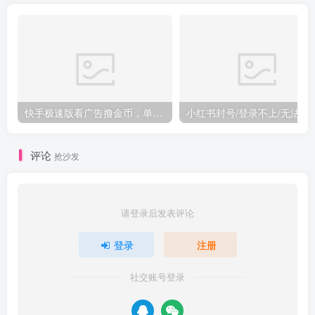
快手极速版看广告撸金币，单机日入50+，可批量操作
小红书封号/登录不上/无法注
评论
抢沙发
请登录后发表评论
登录
注册
社交账号登录