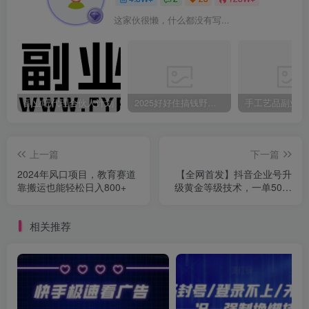
这家伙很懒，什么都没有写...
副业吧代理合伙人计划
2025好好住搞钱野路子：素人3步变家居博主，日赚500+保姆级教程
上一篇
下一篇
2024年风口项目，教育赛道
【全网首发】抖音企业号升
靠搬运也能轻松日入800+
级黄金等级技术，一单50到
100元
相关推荐