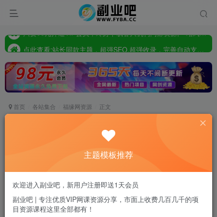
点此査看:站长同款主题，超强SEO,超强收录，完善自动支付会员功能，轻松打造高权重，高收录网站
只要98元开通VIP会员，终身下载各大机构内部资源,一站式草根创业基地,最新最强网赚教程大全，小投入，大回报!
点此査看:站长同款主题，超强SEO,超强收录，完善自动支付会员功能，轻松打造高权重，高收录网站
只要98元开通VIP会员，终身下载各大机构内部资源,一站式草根创业基地,最新最强网赚教程大全，小投入，大回报!
首页
各站集合
福缘网资源
正文
2024零基础短视频带货实操营-搭建和定位底层逻
辑、选品核心数据和方法、AI智能剪辑
主题模板推荐
副业吧站长
关注
私信
2年前发布
0
11
0
欢迎进入副业吧，新用户注册即送1天会员
付费资源
副业吧 | 专注优质VIP网课资源分享，市面上收费几百几千的项
目资源课程这里全部都有！
2024零基础短视频带货实操营-搭建和定位底层逻辑、选品核心数据和方法、AI智能剪辑