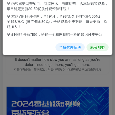
🔰 内容涵盖网赚项目、引流技术、电商运营、脚本源码等资源，
此内容为付费资源，请付费后查看
9.9
每日稳定更新20-50优质付费资源课程！
F币
🔰 本站VIP 限时特惠，￥19/月，￥98/永久 (推广佣金50%)，
￥198/永久 (推广佣金80%)，全站资源免费下载，每天更新，欢
免费
免费
高级代理
顶级代理
迎加入！
立即购买
🔰 副业吧 开放加盟，搭建一个和网创吧一样的知识付费平台
您当前未登录！建议登陆后购买，可保存购买订单
了解代理玩法
站长加盟
It doesn't matter how slow you are, as long as you're
determined to get there, you'll get there.
不管你有多慢，都不要紧，只要你有决心，你最终都会到达想去的地方