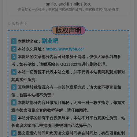
smile, and it smiles too.
世界犹如一面镜子：朝它皱眉它就朝你皱眉，朝它微笑它也吵你微笑
©
版权声明
版权声明
副业吧
1
本网站名称：
2
本站永久网址：
https://www.fyba.cc/
3
本网站的文章部分内容可能来源于网络，仅供大家学习与参
考，如有侵权，请联系站长 QQ
2332379
进行删除处理。
4
本站一切资源不代表本站立场，并不代表本站赞同其观点和对
其真实性负责。
5
互联网转载资源会有一些其他联系方式，请大家不要盲目相
信，被骗本站概不负责！
6
本网站部分内容只做项目揭秘，无法一对一教学指导，每篇文
章内都含项目全套的教程讲解，请仔细阅读。
7
本站分享的所有平台仅供展示，本站不对平台真实性负责，站
长建议大家自己根据项目关键词自己选择平台。
8
因文章发布时间和您阅读文章时间存在时间差，有些项目红利