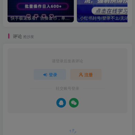
快手极速版看广告撸金币，单机日入50+，可批量操作
小红书封号/登录不上/无法注
评论
抢沙发
请登录后发表评论
登录
注册
社交账号登录