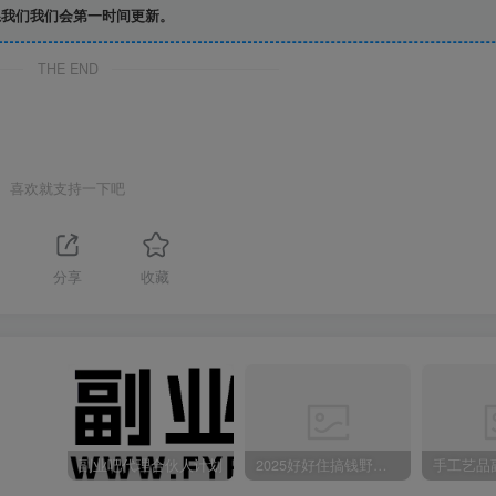
我们我们会第一时间更新。
THE END
喜欢就支持一下吧
分享
收藏
副业吧代理合伙人计划
2025好好住搞钱野路子：素人3步变家居博主，日赚500+保姆级教程