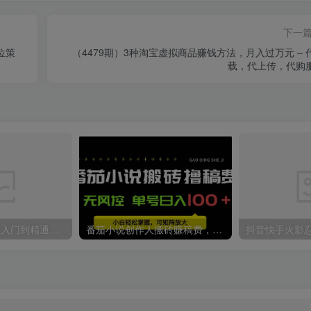
下一
位策
（4479期）3种淘宝虚拟商品赚钱方法，月入过万元 – 
载，代上传，代购
影视解说-2024从入门到精通，月入5W+
番茄小说创作人搬砖赚稿费，无风控单号日入100＋，小白轻松掌握，可矩…