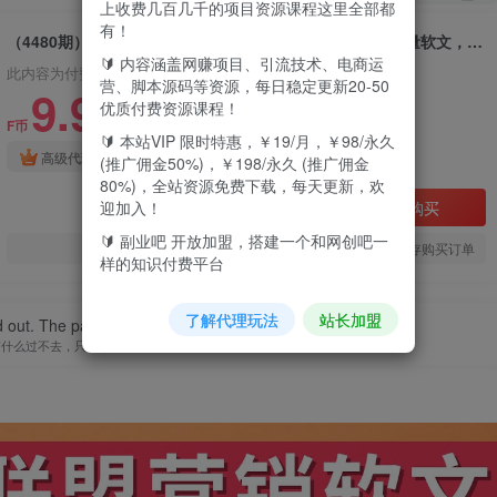
上收费几百几千的项目资源课程这里全部都
有！
（4480期）联盟营销软文写作，利用AL工具快速完成高质量软文，每单赚$145
🔰 内容涵盖网赚项目、引流技术、电商运
此内容为付费资源，请付费后查看
营、脚本源码等资源，每日稳定更新20-50
9.9
优质付费资源课程！
F币
🔰 本站VIP 限时特惠，￥19/月，￥98/永久
免费
免费
高级代理
顶级代理
(推广佣金50%)，￥198/永久 (推广佣金
80%)，全站资源免费下载，每天更新，欢
迎加入！
立即购买
🔰 副业吧 开放加盟，搭建一个和网创吧一
您当前未登录！建议登陆后购买，可保存购买订单
样的知识付费平台
了解代理玩法
站长加盟
d out. The past just can't be reached again.
有什么过不去，只是再也回不去