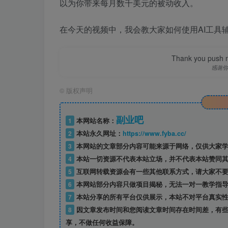
以为你带来每月数千美元的被动收入。
在今天的视频中，我会教大家如何使用AI工具
Thank you push me
感谢
©
版权声明
副业吧
1
本网站名称：
2
本站永久网址：
https://www.fyba.cc/
3
本网站的文章部分内容可能来源于网络，仅供大家学
4
本站一切资源不代表本站立场，并不代表本站赞同其
5
互联网转载资源会有一些其他联系方式，请大家不要
6
本网站部分内容只做项目揭秘，无法一对一教学指
7
本站分享的所有平台仅供展示，本站不对平台真实性
8
因文章发布时间和您阅读文章时间存在时间差，有些
享，不做任何收益保障。