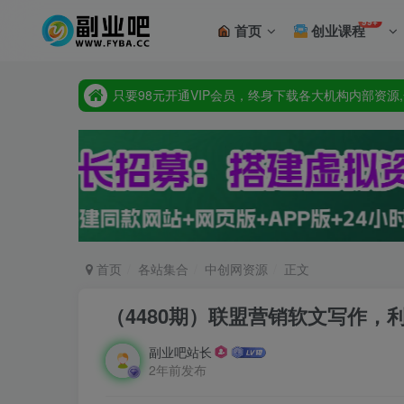
99+
首页
创业课程
点此査看:站长同款主题，超强SEO,超强收录，完
只要98元开通VIP会员，终身下载各大机构内部资源
点此査看:站长同款主题，超强SEO,超强收录，完
只要98元开通VIP会员，终身下载各大机构内部资源
首页
各站集合
中创网资源
正文
（4480期）联盟营销软文写作，
副业吧站长
2年前发布