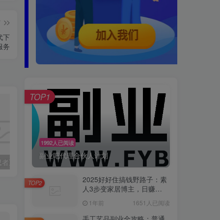
篇
代下
服务
TOP1
1992人已阅读
副业吧代理合伙人计划
抖音快手火影忍者互动无人直播 蓝海赛道快速起号 日入5000+
（16644期）2025虚拟资料变现实操：选品+素材制作+笔记发布+自动发货，一个月变现10w+
2025好好住搞钱野路子：素
TOP2
人3步变家居博主，日赚
500+保姆级教程
1年前
1651人已阅读
手工艺品副业全攻略：普通
TOP3