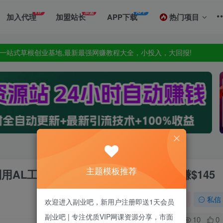
VIP
加盟
APP
加入代理
加盟站长
APP下载
热门项目
善自动支付会员功能，轻松打造高权重，高收录网站
,一站式草根创业基地,最新最强网赚教程大全，小投入，大回报!
善自动支付会员功能，轻松打造高权重，高收录网站
,一站式草根创业基地,最新最强网赚教程大全，小投入，大回报!
主题模板推荐
利用AL工具快速完成高质量软文，每单赚$145
关注
私信
欢迎进入副业吧，新用户注册即送1天会员
副业吧 | 专注优质VIP网课资源分享，市面
0
10
0