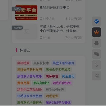
刷粉刷评论刷赞平台
TOP9
11个月前
815人已阅读
球星卡暴利玩法：手把手教
TOP10
小白倒卖签名卡、赚差价、
避坑指南！​
1年前
744人已阅读
标签云
鼠标特效
黑科技技术
黑盒子创业项目
黑猫盒子防封技巧
黑猫盒子多开教程
黑猫盒子养号攻略
黑标申请
黄金量化
黄金交易
鸭先知创业
鸡毛环保装饰
鸡毛手工艺品制作
鸡毛如何处理
鸡毛变废为宝教程
鸡毛创业
魔兽联机卡顿解决
魔兽对战平台赚钱