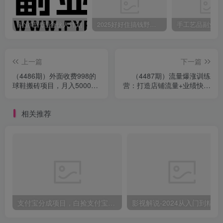
副业吧代理合伙人计划
2025好好住搞钱野路子：素人3步变家居博主，日赚500+保姆级教程
上一篇
下一篇
（4486期）外面收费998的
（4487期）流量爆涨训练
球鞋搬砖项目，月入5000+
营：打造店铺流量+业绩快速
【详细教程+资源渠道】
增长 (爆款+搜索+推荐)
相关推荐
支付宝分成项目，白捡支付宝分成计划，日入300+
影视解说-2024