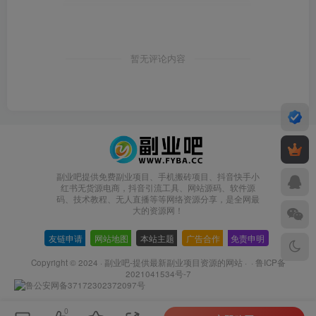
暂无评论内容
副业吧提供免费副业项目、手机搬砖项目、抖音快手小
红书无货源电商，抖音引流工具、网站源码、软件源
码、技术教程、无人直播等等网络资源分享，是全网最
大的资源网！
友链申请
-
网站地图
-
本站主题
-
广告合作
-
免责申明
-
Copyright © 2024 ·
副业吧-提供最新副业项目资源的网站
· ·
鲁ICP备
2021041534号-7
鲁公安网备37172302372097号
0