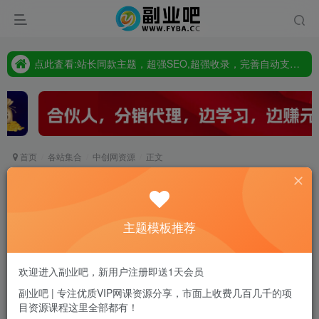
只要98元开通VIP会员，终身下载各大机构内部资源,一站式草根创业基地,最新最强网赚教程大全，小投入，大回报!
点此査看:站长同款主题，超强SEO,超强收录，完善自动支付会员功能，轻松打造高权重，高收录网站
只要98元开通VIP会员，终身下载各大机构内部资源,一站式草根创业基地,最新最强网赚教程大全，小投入，大回报!
首页
各站集合
中创网资源
正文
（4281期）引流必备-贴吧自动顶帖APP防封适配
所有安卓模拟器：送最新电脑版防删图技术
主题模板推荐
副业吧站长
关注
私信
2年前发布
0
12
0
欢迎进入副业吧，新用户注册即送1天会员
付费资源
副业吧 | 专注优质VIP网课资源分享，市面上收费几百几千的项
目资源课程这里全部都有！
（4281期）引流必备-贴吧自动顶帖APP防封适配所有安卓模拟器：送最新电脑版防删图技术