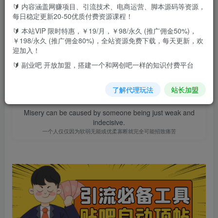
🔰 内容涵盖网赚项目、引流技术、电商运营、脚本源码等资源，
此内容为付费资源，请付费后查看
9.9
每日稳定更新20-50优质付费资源课程！
F币
🔰 本站VIP 限时特惠，￥19/月，￥98/永久 (推广佣金50%)，
￥198/永久 (推广佣金80%)，全站资源免费下载，每天更新，欢
免费
免费
高级代理
顶级代理
迎加入！
立即购买
🔰 副业吧 开放加盟，搭建一个和网创吧一样的知识付费平台
您当前未登录！建议登陆后购买，可保存购买订单
了解代理玩法
站长加盟
Misery can be caused by someone being just weak and
indecisive.
一个人仅仅因为软弱无能或优柔寡断就完全可能招致痛苦