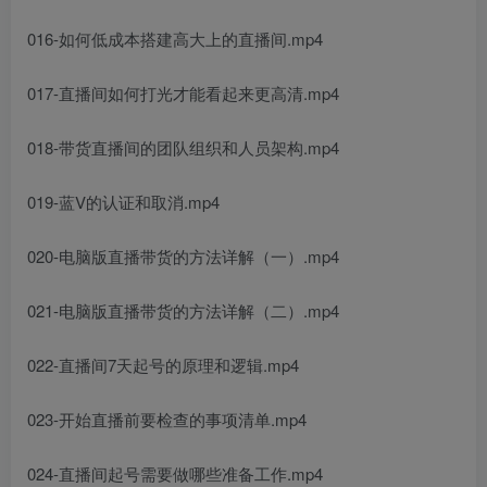
016-如何低成本搭建高大上的直播间.mp4
017-直播间如何打光才能看起来更高清.mp4
018-带货直播间的团队组织和人员架构.mp4
019-蓝V的认证和取消.mp4
020-电脑版直播带货的方法详解（一）.mp4
021-电脑版直播带货的方法详解（二）.mp4
022-直播间7天起号的原理和逻辑.mp4
023-开始直播前要检查的事项清单.mp4
024-直播间起号需要做哪些准备工作.mp4