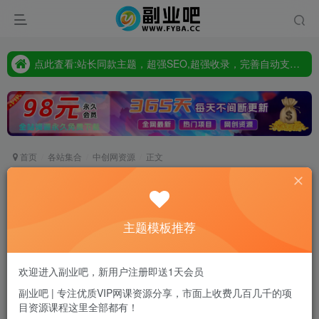
点此査看:站长同款主题，超强SEO,超强收录，完善自动支付会员功能，轻松打造高权重，高收录网站
只要98元开通VIP会员，终身下载各大机构内部资源,一站式草根创业基地,最新最强网赚教程大全，小投入，大回报!
点此査看:站长同款主题，超强SEO,超强收录，完善自动支付会员功能，轻松打造高权重，高收录网站
只要98元开通VIP会员，终身下载各大机构内部资源,一站式草根创业基地,最新最强网赚教程大全，小投入，大回报!
首页
各站集合
中创网资源
正文
（4299期）一个月学会抖音直播带货：从小白新
手到快速爆单变现特训营(63节课)
主题模板推荐
副业吧站长
关注
私信
2年前发布
0
12
0
欢迎进入副业吧，新用户注册即送1天会员
付费资源
副业吧 | 专注优质VIP网课资源分享，市面上收费几百几千的项
目资源课程这里全部都有！
（4299期）一个月学会抖音直播带货：从小白新手到快速爆单变现特训营(63节课)