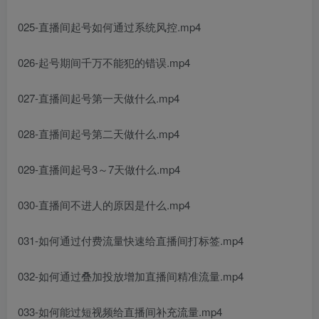
025-直播间起号如何通过系统风控.mp4
026-起号期间千万不能犯的错误.mp4
027-直播间起号第一天做什么.mp4
028-直播间起号第二天做什么.mp4
029-直播间起号3～7天做什么.mp4
030-直播间不进人的原因是什么.mp4
031-如何通过付费流量快速给直播间打标签.mp4
032-如何通过叠加投放增加直播间精准流量.mp4
033-如何能过短视频给直播间补充流量.mp4