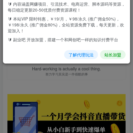
🔰 内容涵盖网赚项目、引流技术、电商运营、脚本源码等资源，
此内容为付费资源，请付费后查看
9.9
每日稳定更新20-50优质付费资源课程！
F币
🔰 本站VIP 限时特惠，￥19/月，￥98/永久 (推广佣金50%)，
￥198/永久 (推广佣金80%)，全站资源免费下载，每天更新，欢
免费
免费
高级代理
顶级代理
迎加入！
立即购买
🔰 副业吧 开放加盟，搭建一个和网创吧一样的知识付费平台
您当前未登录！建议登陆后购买，可保存购买订单
了解代理玩法
站长加盟
Hard-working is actually a cool thing.
努力学习其实是一件很酷的事