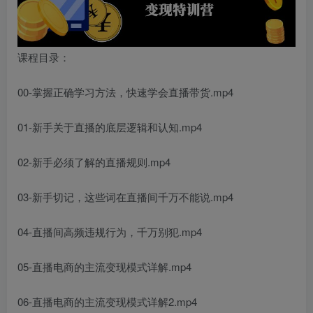
课程目录：
00-掌握正确学习方法，快速学会直播带货.mp4
01-新手关于直播的底层逻辑和认知.mp4
02-新手必须了解的直播规则.mp4
03-新手切记，这些词在直播间千万不能说.mp4
04-直播间高频违规行为，千万别犯.mp4
05-直播电商的主流变现模式详解.mp4
06-直播电商的主流变现模式详解2.mp4