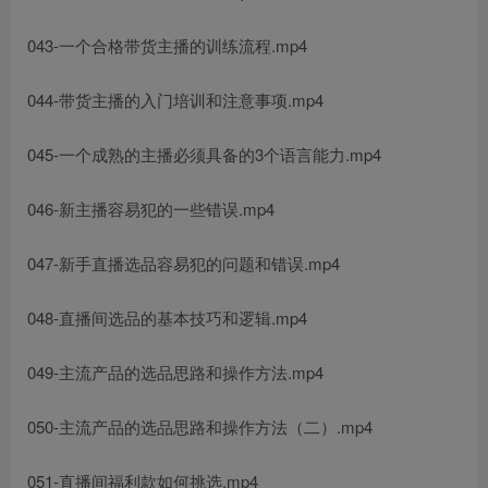
043-一个合格带货主播的训练流程.mp4
044-带货主播的入门培训和注意事项.mp4
045-一个成熟的主播必须具备的3个语言能力.mp4
046-新主播容易犯的一些错误.mp4
047-新手直播选品容易犯的问题和错误.mp4
048-直播间选品的基本技巧和逻辑.mp4
049-主流产品的选品思路和操作方法.mp4
050-主流产品的选品思路和操作方法（二）.mp4
051-直播间福利款如何挑选.mp4