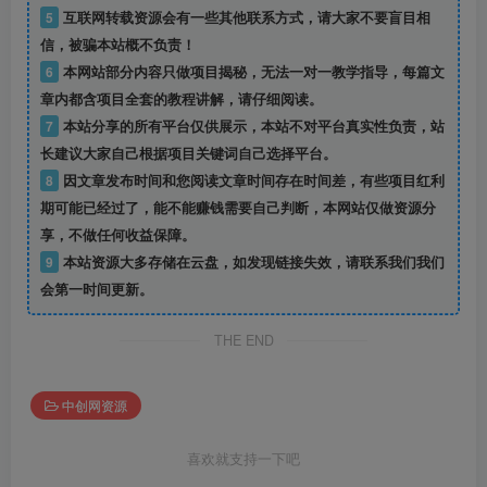
5
互联网转载资源会有一些其他联系方式，请大家不要盲目相
信，被骗本站概不负责！
6
本网站部分内容只做项目揭秘，无法一对一教学指导，每篇文
章内都含项目全套的教程讲解，请仔细阅读。
7
本站分享的所有平台仅供展示，本站不对平台真实性负责，站
长建议大家自己根据项目关键词自己选择平台。
8
因文章发布时间和您阅读文章时间存在时间差，有些项目红利
期可能已经过了，能不能赚钱需要自己判断，本网站仅做资源分
享，不做任何收益保障。
9
本站资源大多存储在云盘，如发现链接失效，请联系我们我们
会第一时间更新。
THE END
中创网资源
喜欢就支持一下吧