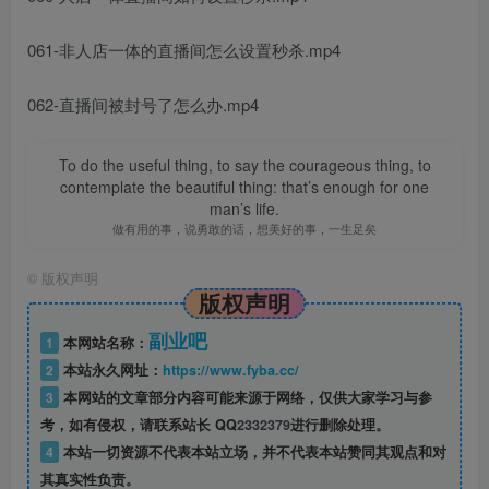
061-非人店一体的直播间怎么设置秒杀.mp4
062-直播间被封号了怎么办.mp4
To do the useful thing, to say the courageous thing, to
contemplate the beautiful thing: that’s enough for one
man’s life.
做有用的事，说勇敢的话，想美好的事，一生足矣
©
版权声明
版权声明
副业吧
1
本网站名称：
2
本站永久网址：
https://www.fyba.cc/
3
本网站的文章部分内容可能来源于网络，仅供大家学习与参
考，如有侵权，请联系站长 QQ
2332379
进行删除处理。
4
本站一切资源不代表本站立场，并不代表本站赞同其观点和对
其真实性负责。