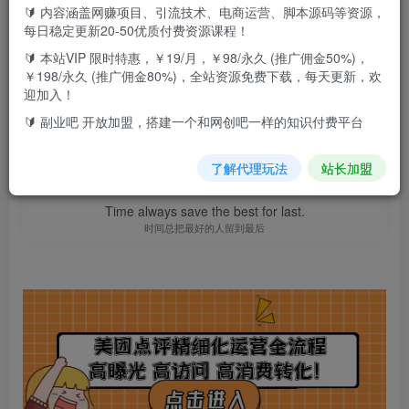
🔰 内容涵盖网赚项目、引流技术、电商运营、脚本源码等资源，
此内容为付费资源，请付费后查看
9.9
每日稳定更新20-50优质付费资源课程！
F币
🔰 本站VIP 限时特惠，￥19/月，￥98/永久 (推广佣金50%)，
￥198/永久 (推广佣金80%)，全站资源免费下载，每天更新，欢
免费
免费
高级代理
顶级代理
迎加入！
立即购买
🔰 副业吧 开放加盟，搭建一个和网创吧一样的知识付费平台
您当前未登录！建议登陆后购买，可保存购买订单
了解代理玩法
站长加盟
Time always save the best for last.
时间总把最好的人留到最后