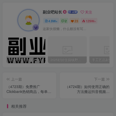
副业吧站长
关注
4.9W+
2
23
129W+
这家伙很懒，什么都没有写...
副业吧代理合伙人计划
2025好好住搞钱野路子：素人3步变家居博主，日赚500+保姆级教程
上一篇
下一篇
（4723期）免费推广
（4724期）如何使用正确的
Clickbank热销商品，每单
方法搬运抖音视频到
25.07美元，日赚50美元以
YouTube Shorts，月赚过万
上
相关推荐