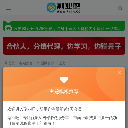
只要98元开通VIP会员，终身下载各大机构内部资源,一站式草根创业基地,最新最强网赚教程大全，小投入，大回报!
点此査看:站长同款主题，超强SEO,超强收录，完善自动支付会员功能，轻松打造高权重，高收录网站
只要98元开通VIP会员，终身下载各大机构内部资源,一站式草根创业基地,最新最强网赚教程大全，小投入，大回报!
首页
各站集合
中创网资源
正文
（4725期）美团点评精细化运营全流程：高曝光
高访问 高消费转化！
主题模板推荐
副业吧站长
关注
私信
2年前发布
0
8
0
欢迎进入副业吧，新用户注册即送1天会员
付费资源
副业吧 | 专注优质VIP网课资源分享，市面上收费几百几千的项
目资源课程这里全部都有！
（4725期）美团点评精细化运营全流程：高曝光 高访问 高消费转化！