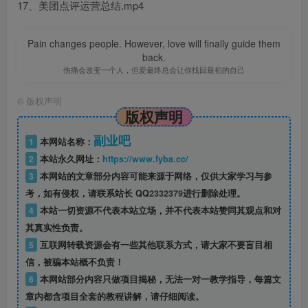
17、美团点评运营总结.mp4
Pain changes people. However, love will finally guide them
back.
伤痛会改变一个人，但爱最终总会让你找回最初的自己
©
版权声明
版权声明
副业吧
1
本网站名称：
2
本站永久网址：
https://www.fyba.cc/
3
本网站的文章部分内容可能来源于网络，仅供大家学习与参
考，如有侵权，请联系站长 QQ
2332379
进行删除处理。
4
本站一切资源不代表本站立场，并不代表本站赞同其观点和对
其真实性负责。
5
互联网转载资源会有一些其他联系方式，请大家不要盲目相
信，被骗本站概不负责！
6
本网站部分内容只做项目揭秘，无法一对一教学指导，每篇文
章内都含项目全套的教程讲解，请仔细阅读。