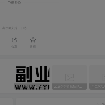
THE END
喜欢就支持一下吧
分享
收藏
副业吧代理合伙人计划
2025好好住搞钱野路子：素人3步变家居博主，日赚500+保姆级教程
下一