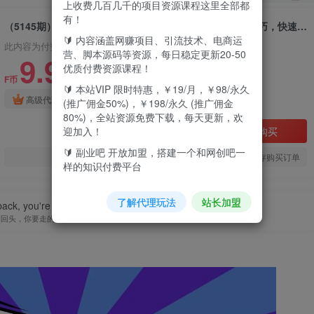
上收费几百几千的项目资源课程这里全部都
有！
（5145期）随心推培训课：小店随心推·投放逻辑，投放·技巧，快速打标签
🔰 内容涵盖网赚项目、引流技术、电商运
此内容为付费资源，请付费后查看
营、脚本源码等资源，每日稳定更新20-50
9.9
优质付费资源课程！
F币
🔰 本站VIP 限时特惠，￥19/月，￥98/永久
免费
免费
高级代理
顶级代理
(推广佣金50%)，￥198/永久 (推广佣金
80%)，全站资源免费下载，每天更新，欢
迎加入！
立即购买
🔰 副业吧 开放加盟，搭建一个和网创吧一
您当前未登录！建议登陆后购买，可保存购买订单
样的知识付费平台
了解代理玩法
站长加盟
back, you're not going that way.
别回头，你要走的不是那条路