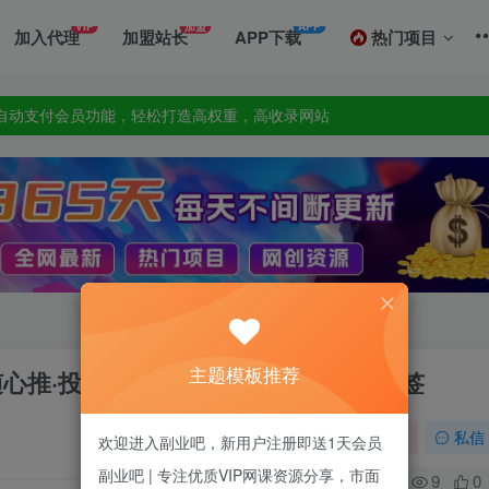
VIP
加盟
APP
加入代理
加盟站长
APP下载
热门项目
善自动支付会员功能，轻松打造高权重，高收录网站
,一站式草根创业基地,最新最强网赚教程大全，小投入，大回报!
善自动支付会员功能，轻松打造高权重，高收录网站
,一站式草根创业基地,最新最强网赚教程大全，小投入，大回报!
主题模板推荐
随心推·投放逻辑，投放·技巧，快速打标签
关注
私信
欢迎进入副业吧，新用户注册即送1天会员
副业吧 | 专注优质VIP网课资源分享，市面
0
9
0