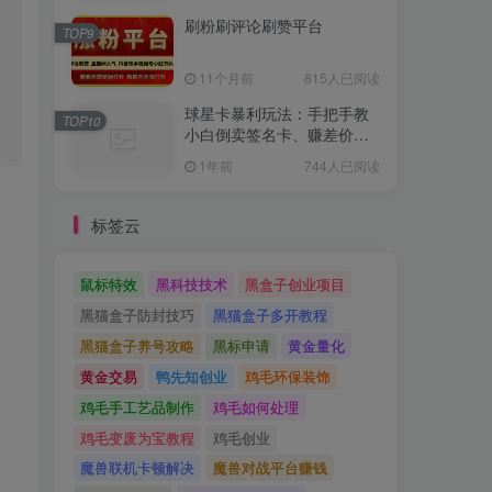
战技巧（附防坑指南）
1年前
895人已阅读
刷粉刷评论刷赞平台
TOP9
11个月前
815人已阅读
球星卡暴利玩法：手把手教
TOP10
小白倒卖签名卡、赚差价、
避坑指南！​
1年前
744人已阅读
标签云
鼠标特效
黑科技技术
黑盒子创业项目
黑猫盒子防封技巧
黑猫盒子多开教程
黑猫盒子养号攻略
黑标申请
黄金量化
黄金交易
鸭先知创业
鸡毛环保装饰
鸡毛手工艺品制作
鸡毛如何处理
鸡毛变废为宝教程
鸡毛创业
魔兽联机卡顿解决
魔兽对战平台赚钱