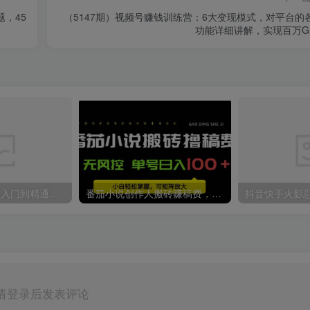
，45
（5147期）视频号赚钱训练营：6大变现模式，对平台的
功能详细讲解，实现百万G
影视解说-2024从入门到精通，月入5W+
番茄小说创作人搬砖赚稿费，无风控单号日入100＋，小白轻松掌握，可矩…
请登录后发表评论