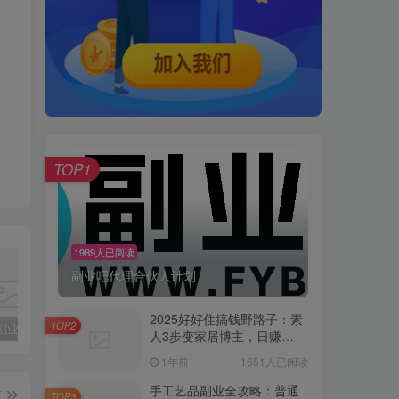
TOP1
1989人已阅读
副业吧代理合伙人计划
手工艺品副业全攻略：普通人也能月入过万的指尖魔法
2025手机兼职全攻略：零成本日赚200+，手把手教你避开骗局躺赚
副业吧站长加盟计划
2025好好住搞钱野路子：素
TOP2
人3步变家居博主，日赚
500+保姆级教程
1年前
1651人已阅读
篇