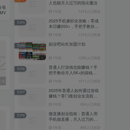
手工艺品副业全攻略：普通
TOP3
各项
人也能月入过万的指尖魔法
MV
1年前
1415人已阅读
2025手机兼职全攻略：零成
TOP4
本日赚200+，手把手教你避
开骗局躺赚
1年前
1316人已阅读
副业吧站长加盟计划
TOP5
1年前
1256人已阅读
普通人打游戏也能赚钱？手
TOP6
把手教你月入5K+的搞钱姿
抖音快手火影忍者互动无人直播 蓝海赛道快速起号 日入5000+
（16644期）2025虚拟资料变现实操：选品+素材制作+笔记发布+自动发货，一个月变现10w+
势！
1年前
1011人已阅读
2025年普通人如何通过游戏
TOP7
赚钱？零门槛创业全流程拆
解（附变现攻略）
1年前
954人已阅读
微直播创业指南：普通人用
TOP8
手机做直播，月入过万的实