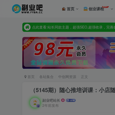
99+
首页
创业课程
点此査看:站长同款主题，超强SEO,超强收录，完
只要98元开通VIP会员，终身下载各大机构内部资源
点此査看:站长同款主题，超强SEO,超强收录，完
只要98元开通VIP会员，终身下载各大机构内部资源
首页
各站集合
中创网资源
正文
（5145期）随心推培训课：小店
副业吧站长
2年前发布