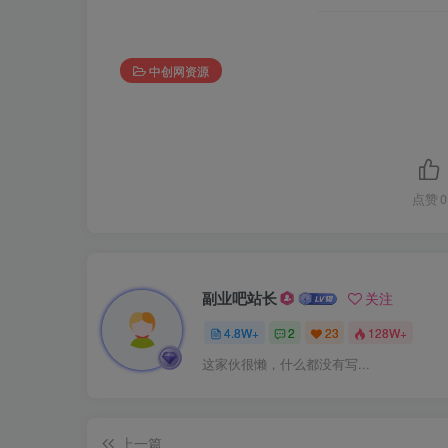
中创网资源
点赞
0
副业吧站长
关注
4.8W+
2
23
128W+
这家伙很懒，什么都没有写...
上一篇