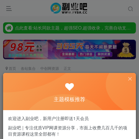
点此査看:站长同款主题，超强SEO,超强收录，完善自动支付会员功能，轻松打造高权重，高收录网站
只要98元开通VIP会员，终身下载各大机构内部资源,一站式草根创业基地,最新最强网赚教程大全，小投入，大回报!
点此査看:站长同款主题，超强SEO,超强收录，完善自动支付会员功能，轻松打造高权重，高收录网站
只要98元开通VIP会员，终身下载各大机构内部资源,一站式草根创业基地,最新最强网赚教程大全，小投入，大回报!
首页
各站集合
中创网资源
正文
（5296期）2023年3月28抖音跳核对 外面收费
1000元的技术 会员自测 黑科技随时可能和谐
主题模板推荐
副业吧站长
关注
私信
2年前发布
0
11
0
欢迎进入副业吧，新用户注册即送1天会员
付费资源
副业吧 | 专注优质VIP网课资源分享，市面上收费几百几千的项
目资源课程这里全部都有！
（5296期）2023年3月28抖音跳核对 外面收费1000元的技术 会员自测 黑科技随时可能和谐