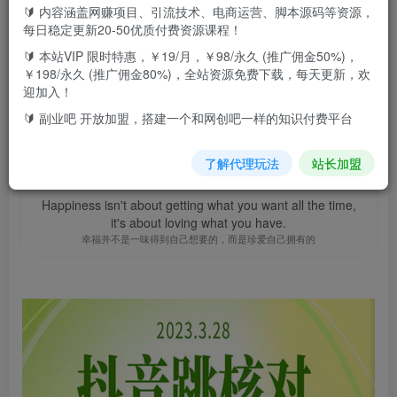
🔰 内容涵盖网赚项目、引流技术、电商运营、脚本源码等资源，
此内容为付费资源，请付费后查看
9.9
每日稳定更新20-50优质付费资源课程！
F币
🔰 本站VIP 限时特惠，￥19/月，￥98/永久 (推广佣金50%)，
￥198/永久 (推广佣金80%)，全站资源免费下载，每天更新，欢
免费
免费
高级代理
顶级代理
迎加入！
立即购买
🔰 副业吧 开放加盟，搭建一个和网创吧一样的知识付费平台
您当前未登录！建议登陆后购买，可保存购买订单
了解代理玩法
站长加盟
Happiness isn't about getting what you want all the time,
it's about loving what you have.
幸福并不是一味得到自己想要的，而是珍爱自己拥有的