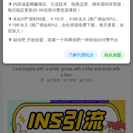
🔰 内容涵盖网赚项目、引流技术、电商运营、脚本源码等资源，
此内容为付费资源，请付费后查看
9.9
每日稳定更新20-50优质付费资源课程！
F币
🔰 本站VIP 限时特惠，￥19/月，￥98/永久 (推广佣金50%)，
￥198/永久 (推广佣金80%)，全站资源免费下载，每天更新，欢
免费
免费
高级代理
顶级代理
迎加入！
立即购买
🔰 副业吧 开放加盟，搭建一个和网创吧一样的知识付费平台
您当前未登录！建议登陆后购买，可保存购买订单
了解代理玩法
站长加盟
Love begins with a smile, grows with a kiss and ends with
a tear.
爱，起于微笑，浓于亲吻，逝于泪水