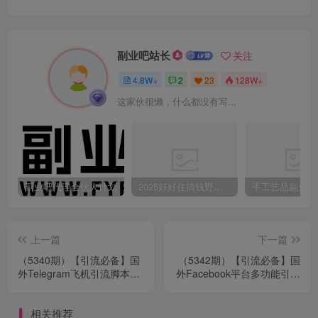
副业吧站长
关注
4.8W+
2
23
128W+
这家伙很懒，什么都没有写...
副业吧代理合伙人计划
2025好好住搞钱野路子：素人3步变家居博主，日赚500+保姆级教程
上一篇
下一篇
（5340期）【引流必备】国
（5342期）【引流必备】国
外Telegram飞机引流脚本，
外Facebook平台多功能引流
解封双手自动引流【脚本+教
解封双手自动引流【脚本+教
程】
程】
相关推荐