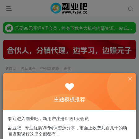
只要98元开通VIP会员，终身下载各大机构内部资源,一站式草根创业基地,最新最强网赚教程大全，小投入，大回报!
点此査看:站长同款主题，超强SEO,超强收录，完善自动支付会员功能，轻松打造高权重，高收录网站
只要98元开通VIP会员，终身下载各大机构内部资源,一站式草根创业基地,最新最强网赚教程大全，小投入，大回报!
首页
各站集合
中创网资源
正文
（5341期）【引流必备】国外instagram平台多功
能引流 解封双手自动引流【脚本+教程】
主题模板推荐
副业吧站长
关注
私信
2年前发布
0
16
0
欢迎进入副业吧，新用户注册即送1天会员
付费资源
副业吧 | 专注优质VIP网课资源分享，市面上收费几百几千的项
目资源课程这里全部都有！
（5341期）【引流必备】国外instagram平台多功能引流 解封双手自动引流【脚本+教程】