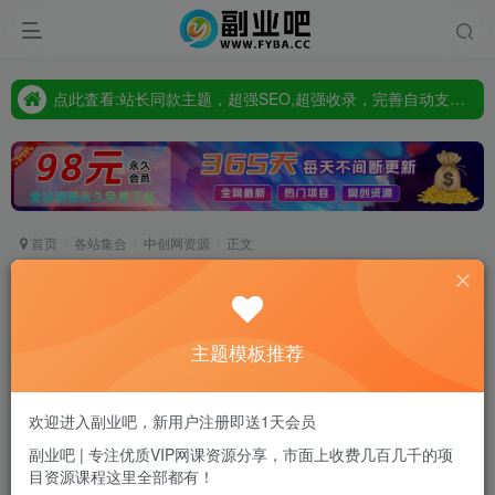
点此査看:站长同款主题，超强SEO,超强收录，完善自动支付会员功能，轻松打造高权重，高收录网站
只要98元开通VIP会员，终身下载各大机构内部资源,一站式草根创业基地,最新最强网赚教程大全，小投入，大回报!
点此査看:站长同款主题，超强SEO,超强收录，完善自动支付会员功能，轻松打造高权重，高收录网站
只要98元开通VIP会员，终身下载各大机构内部资源,一站式草根创业基地,最新最强网赚教程大全，小投入，大回报!
首页
各站集合
中创网资源
正文
（5405期）淘宝基础销量实战-积累玩法，无销量-
不转化，教你提升销量多种玩法
主题模板推荐
副业吧站长
关注
私信
2年前发布
0
7
0
欢迎进入副业吧，新用户注册即送1天会员
付费资源
副业吧 | 专注优质VIP网课资源分享，市面上收费几百几千的项
目资源课程这里全部都有！
（5405期）淘宝基础销量实战-积累玩法，无销量-不转化，教你提升销量多种玩法