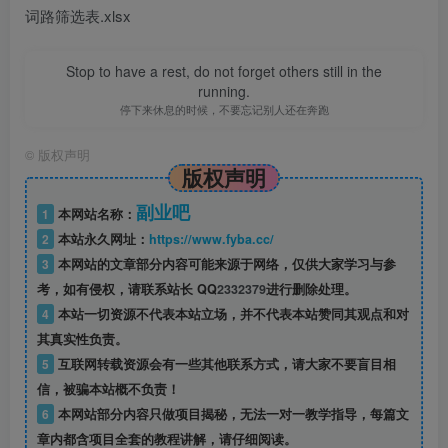
词路筛选表.xlsx
Stop to have a rest, do not forget others still in the
running.
停下来休息的时候，不要忘记别人还在奔跑
©
版权声明
版权声明
副业吧
1
本网站名称：
2
本站永久网址：
https://www.fyba.cc/
3
本网站的文章部分内容可能来源于网络，仅供大家学习与参
考，如有侵权，请联系站长 QQ
2332379
进行删除处理。
4
本站一切资源不代表本站立场，并不代表本站赞同其观点和对
其真实性负责。
5
互联网转载资源会有一些其他联系方式，请大家不要盲目相
信，被骗本站概不负责！
6
本网站部分内容只做项目揭秘，无法一对一教学指导，每篇文
章内都含项目全套的教程讲解，请仔细阅读。