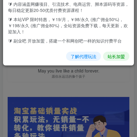
🔰 内容涵盖网赚项目、引流技术、电商运营、脚本源码等资源，
此内容为付费资源，请付费后查看
9.9
每日稳定更新20-50优质付费资源课程！
F币
🔰 本站VIP 限时特惠，￥19/月，￥98/永久 (推广佣金50%)，
￥198/永久 (推广佣金80%)，全站资源免费下载，每天更新，欢
免费
免费
高级代理
顶级代理
迎加入！
立即购买
🔰 副业吧 开放加盟，搭建一个和网创吧一样的知识付费平台
您当前未登录！建议登陆后购买，可保存购买订单
了解代理玩法
站长加盟
May you live like a child forever.
愿你永远活的像个孩子