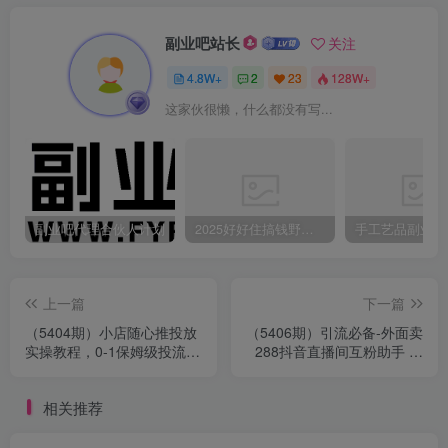
副业吧站长
关注
4.8W+
2
23
128W+
这家伙很懒，什么都没有写...
副业吧代理合伙人计划
2025好好住搞钱野路子：素人3步变家居博主，日赚500+保姆级教程
上一篇
下一篇
（5404期）小店随心推投放
（5406期）引流必备-外面卖
实操教程，0-1保姆级投流操
288抖音直播间互粉助手 解
作方法，精准起店，生意即
封双手全自动涨粉(自动脚本
刻起飞
+教程)
相关推荐