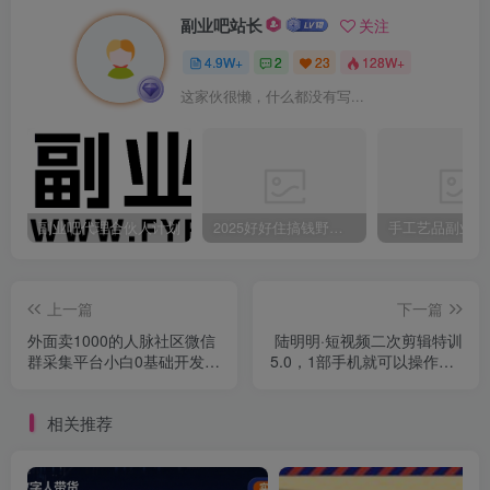
副业吧站长
关注
4.9W+
2
23
128W+
这家伙很懒，什么都没有写...
副业吧代理合伙人计划
2025好好住搞钱野路子：素人3步变家居博主，日赚500+保姆级教程
上一篇
下一篇
外面卖1000的人脉社区微信
陆明明·短视频二次剪辑特训
群采集平台小白0基础开发教
5.0，1部手机就可以操作，0
程【源码+教程+对接】
基础掌握短视频二次剪辑和
混剪技
相关推荐