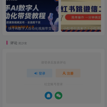
快手AI数字人自动化视频带货实操全流程，干货满满，细节拉满
小红
评论
抢沙发
请登录后发表评论
登录
注册
社交账号登录