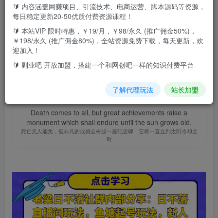
🔰 内容涵盖网赚项目、引流技术、电商运营、脚本源码等资源，
此内容为付费资源，请付费后查看
9.9
每日稳定更新20-50优质付费资源课程！
F币
🔰 本站VIP 限时特惠，￥19/月，￥98/永久 (推广佣金50%)，
￥198/永久 (推广佣金80%)，全站资源免费下载，每天更新，欢
免费
免费
高级代理
顶级代理
迎加入！
立即购买
🔰 副业吧 开放加盟，搭建一个和网创吧一样的知识付费平台
您当前未登录！建议登陆后购买，可保存购买订单
了解代理玩法
站长加盟
Death comes to all, but great achievements raise a
monument which shall endure until the sun grows old.
死亡无人能免，但非凡的成就会树起一座纪念碑，它将一直立到太阳冷却之
时