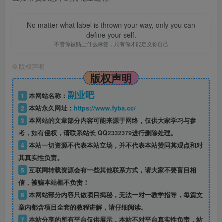
No matter what label is thrown your way, only you can
define your self.
不管你被贴上什么标签，只有你才能定义你自己
©
版权声明
版权声明
副业吧
1
本网站名称：
2
本站永久网址：
https://www.fyba.cc/
3
本网站的文章部分内容可能来源于网络，仅供大家学习与参
考，如有侵权，请联系站长 QQ
2332379
进行删除处理。
4
本站一切资源不代表本站立场，并不代表本站赞同其观点和对
其真实性负责。
5
互联网转载资源会有一些其他联系方式，请大家不要盲目相
信，被骗本站概不负责！
6
本网站部分内容只做项目揭秘，无法一对一教学指导，每篇文
章内都含项目全套的教程讲解，请仔细阅读。
7
本站分享的所有平台仅供展示，本站不对平台真实性负责，站