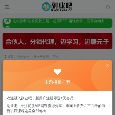
只要98元开通VIP会员，终身下载各大机构内部资源,一站式草根创业基地,最新最强网赚教程大全，小投入，大回报!
点此査看:站长同款主题，超强SEO,超强收录，完善自动支付会员功能，轻松打造高权重，高收录网站
只要98元开通VIP会员，终身下载各大机构内部资源,一站式草根创业基地,最新最强网赚教程大全，小投入，大回报!
首页
各站集合
冒泡网资源
正文
老梁日不落社群内部分享：日不落直播间玩法，鱼
塘起号玩法，新人零粉丝平播起号
主题模板推荐
副业吧站长
关注
私信
2年前发布
0
13
0
欢迎进入副业吧，新用户注册即送1天会员
付费资源
副业吧 | 专注优质VIP网课资源分享，市面上收费几百几千的项
目资源课程这里全部都有！
老梁日不落社群内部分享：日不落直播间玩法，鱼塘起号玩法，新人零粉丝平播起号