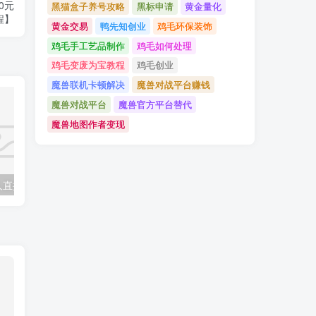
0元
黑猫盒子养号攻略
黑标申请
黄金量化
程】
黄金交易
鸭先知创业
鸡毛环保装饰
鸡毛手工艺品制作
鸡毛如何处理
鸡毛变废为宝教程
鸡毛创业
魔兽联机卡顿解决
魔兽对战平台赚钱
魔兽对战平台
魔兽官方平台替代
魔兽地图作者变现
靠蛋仔派对无人直播每天只需2小时日入2000+，直接躺赚，小白最适合，保姆式教学
支付宝分成项目，白捡支付宝分成计划，日入300+