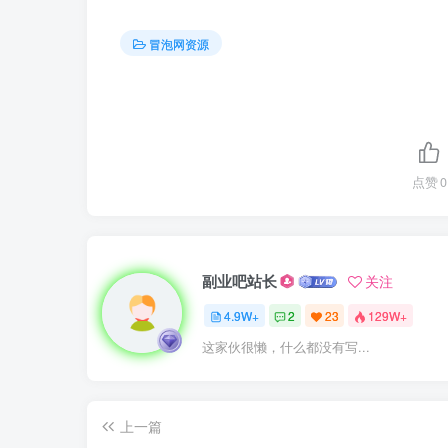
冒泡网资源
点赞
0
副业吧站长
关注
4.9W+
2
23
129W+
这家伙很懒，什么都没有写...
上一篇