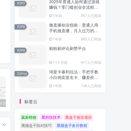
2025年普通人如何通过游戏
TOP7
赚钱？零门槛创业全流程拆
解（附变现攻略）
1年前
957人已阅读
微直播创业指南：普通人用
TOP8
手机做直播，月入过万的实
战技巧（附防坑指南）
1年前
895人已阅读
刷粉刷评论刷赞平台
TOP9
11个月前
817人已阅读
球星卡暴利玩法：手把手教
TOP10
小白倒卖签名卡、赚差价、
避坑指南！​
1年前
748人已阅读
标签云
手工艺品副业全攻略：普通人也能月入过万的指尖魔法
2025手机兼职全攻略：零成本日赚200+，手把手教你避开骗局躺赚
副业吧站长加盟计划
鼠标特效
黑科技技术
黑盒子创业项目
篇
黑猫盒子防封技巧
黑猫盒子多开教程