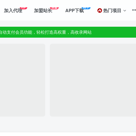
善自动支付会员功能，轻松打造高权重，高收录网站
VIP
加盟
APP
加入代理
加盟站长
APP下载
热门项目
,一站式草根创业基地,最新最强网赚教程大全，小投入，大回报!
善自动支付会员功能，轻松打造高权重，高收录网站
,一站式草根创业基地,最新最强网赚教程大全，小投入，大回报!