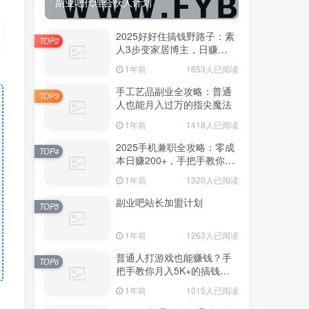
副业吧代理合伙人计划
2025好好住搞钱野路子：素
TOP2
人3步变家居博主，日赚
500+保姆级教程
1年前
1653人已阅读
手工艺品副业全攻略：普通
TOP3
人也能月入过万的指尖魔法
1年前
1418人已阅读
2025手机兼职全攻略：零成
TOP4
本日赚200+，手把手教你避
开骗局躺赚
1年前
1320人已阅读
副业吧站长加盟计划
TOP5
1年前
1263人已阅读
普通人打游戏也能赚钱？手
TOP6
把手教你月入5K+的搞钱姿
势！
1年前
1015人已阅读