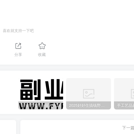
喜欢就支持一下吧
分享
收藏
副业吧代理合伙人计划
2025好好住搞钱野路子：素人3步变家居博主，日赚500+保姆级教程
下一