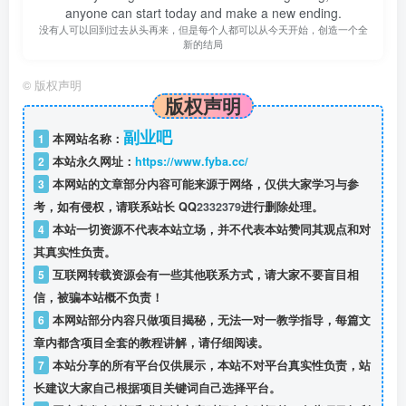
anyone can start today and make a new ending.
没有人可以回到过去从头再来，但是每个人都可以从今天开始，创造一个全
新的结局
©
版权声明
版权声明
副业吧
1
本网站名称：
2
本站永久网址：
https://www.fyba.cc/
3
本网站的文章部分内容可能来源于网络，仅供大家学习与参
考，如有侵权，请联系站长 QQ
2332379
进行删除处理。
4
本站一切资源不代表本站立场，并不代表本站赞同其观点和对
其真实性负责。
5
互联网转载资源会有一些其他联系方式，请大家不要盲目相
信，被骗本站概不负责！
6
本网站部分内容只做项目揭秘，无法一对一教学指导，每篇文
章内都含项目全套的教程讲解，请仔细阅读。
7
本站分享的所有平台仅供展示，本站不对平台真实性负责，站
长建议大家自己根据项目关键词自己选择平台。