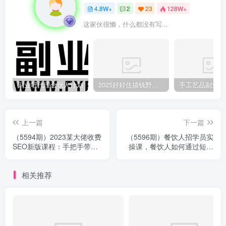
4.8W+
2
23
128W+
这家伙很懒，什么都没有写...
副业吧代理合伙人计划
2025好好住搞钱野路子：素人3步变家居博主，日赚500+保姆级教程
上一篇
下一篇
（5594期）2023某大佬收费
（5596期）餐饮人招学员实
SEO新版课程：手把手带你
操课，餐饮人如何通过短视
做出一个权重6以上的网站，
频成交，高成交、效率高的
年入百万
做号流程
相关推荐