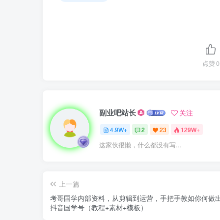
点赞
0
副业吧站长
关注
4.9W+
2
23
129W+
这家伙很懒，什么都没有写...
上一篇
考哥国学内部资料，从剪辑到运营，手把手教如你‬何做
抖音‬国学号（教程+素材+模板）