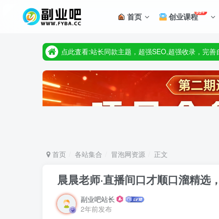
点此査看:站长同款主题，超强SEO,超强收录，完
99+
首页
创业课程
只要98元开通VIP会员，终身下载各大机构内部资源
点此査看:站长同款主题，超强SEO,超强收录，完
只要98元开通VIP会员，终身下载各大机构内部资源
首页
各站集合
冒泡网资源
正文
晨晨老师·直播间口才顺口溜精选
副业吧站长
2年前发布