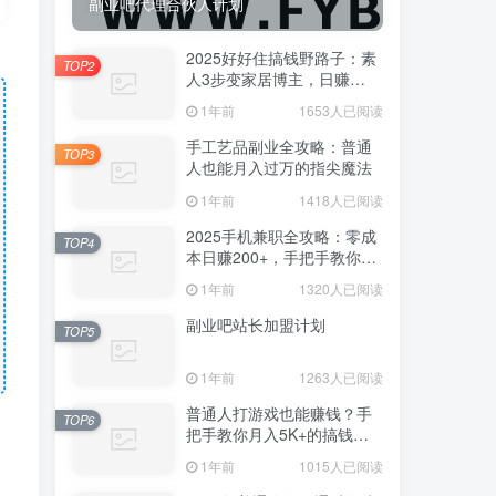
副业吧代理合伙人计划
2025好好住搞钱野路子：素
TOP2
人3步变家居博主，日赚
500+保姆级教程
1年前
1653人已阅读
手工艺品副业全攻略：普通
TOP3
人也能月入过万的指尖魔法
1年前
1418人已阅读
2025手机兼职全攻略：零成
TOP4
本日赚200+，手把手教你避
开骗局躺赚
1年前
1320人已阅读
副业吧站长加盟计划
TOP5
1年前
1263人已阅读
普通人打游戏也能赚钱？手
TOP6
把手教你月入5K+的搞钱姿
势！
1年前
1015人已阅读