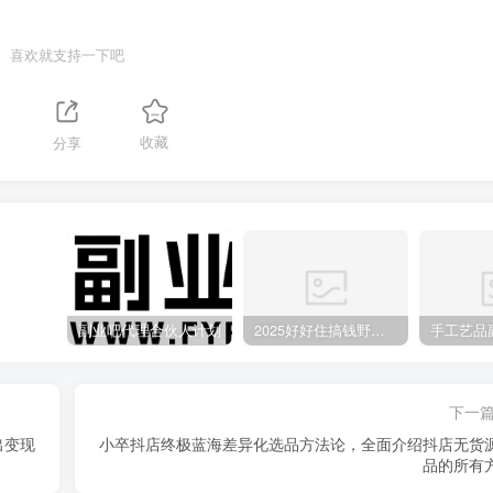
喜欢就支持一下吧
分享
收藏
副业吧代理合伙人计划
2025好好住搞钱野路子：素人3步变家居博主，日赚500+保姆级教程
下一
出变现
小卒抖店终极蓝海差异化选品方法论，全面介绍抖店无货
品的所有