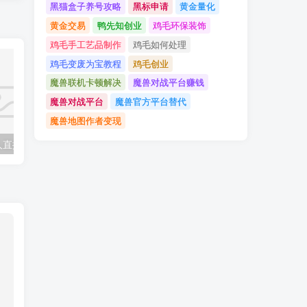
黑猫盒子防封技巧
黑猫盒子多开教程
黑猫盒子养号攻略
黑标申请
黄金量化
黄金交易
鸭先知创业
鸡毛环保装饰
鸡毛手工艺品制作
鸡毛如何处理
鸡毛变废为宝教程
鸡毛创业
魔兽联机卡顿解决
魔兽对战平台赚钱
魔兽对战平台
魔兽官方平台替代
魔兽地图作者变现
靠蛋仔派对无人直播每天只需2小时日入2000+，直接躺赚，小白最适合，保姆式教学
支付宝分成项目，白捡支付宝分成计划，日入300+