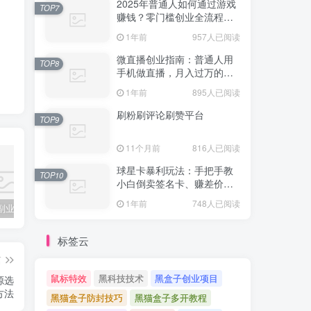
2025年普通人如何通过游戏
TOP7
赚钱？零门槛创业全流程拆
解（附变现攻略）
1年前
957人已阅读
微直播创业指南：普通人用
TOP8
手机做直播，月入过万的实
战技巧（附防坑指南）
1年前
895人已阅读
刷粉刷评论刷赞平台
TOP9
11个月前
816人已阅读
球星卡暴利玩法：手把手教
TOP10
小白倒卖签名卡、赚差价、
手工艺品副业全攻略：普通人也能月入过万的指尖魔法
2025手机兼职全攻略：零成本日赚200+，手把手教你避开骗局躺赚
副业吧站长加盟计划
避坑指南！​
1年前
748人已阅读
标签云
篇
源选
方法
鼠标特效
黑科技技术
黑盒子创业项目