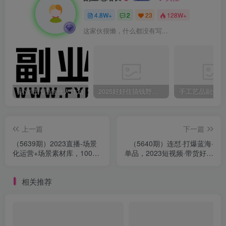
4.8W+
2
23
128W+
这家伙很懒，什么都没有写...
副业吧代理合伙人计划
2025好好住搞钱野路子：素人3步变家居博主，日赚500+保姆级教程
上一篇
下一篇
（5639期）2023直播-场景
（5640期）连怼·打爆蓝海·
化运营+场景素材库，1000
单品，2023短视频·带货好物
多个直播场景参考！
分享·实战课！
相关推荐