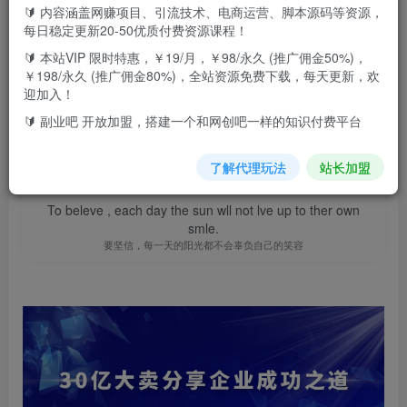
🔰 内容涵盖网赚项目、引流技术、电商运营、脚本源码等资源，
此内容为付费资源，请付费后查看
9.9
每日稳定更新20-50优质付费资源课程！
F币
🔰 本站VIP 限时特惠，￥19/月，￥98/永久 (推广佣金50%)，
￥198/永久 (推广佣金80%)，全站资源免费下载，每天更新，欢
免费
免费
高级代理
顶级代理
迎加入！
立即购买
🔰 副业吧 开放加盟，搭建一个和网创吧一样的知识付费平台
您当前未登录！建议登陆后购买，可保存购买订单
了解代理玩法
站长加盟
To beleve , each day the sun wll not lve up to ther own
smle.
要坚信，每一天的阳光都不会辜负自己的笑容