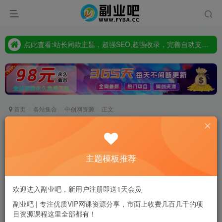
点此査看:站长同款主题，超强SEO,超强收录，完善自动支付会员功能，轻松打造高权重，高收录网站
只要98元开通VIP会员，终身下载各大机构内部资源,一站式草根创业基地,最新最强网赚教程大全，小投入，大回报!
点此査看:站长同款主题，超强SEO,超强收录，完善自动支付会员功能，轻松打造高权重，高收录网站
只要98元开通VIP会员，终身下载各大机构内部资源,一站式草根创业基地,最新最强网赚教程大全，小投入，大回报!
首页
各站集合
中创网资源
正文
（5641期）30·亿大卖·分享企业·成功之道-亚马逊·
团队管理与决策领导力
主题模板推荐
副业吧站长
关注
私信
2年前发布
0
6
0
欢迎进入副业吧，新用户注册即送1天会员
付费资源
副业吧 | 专注优质VIP网课资源分享，市面上收费几百几千的项
目资源课程这里全部都有！
（5641期）30·亿大卖·分享企业·成功之道-亚马逊·团队管理与决策领导力