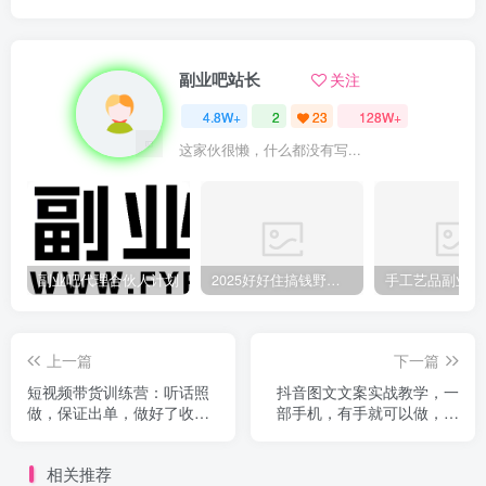
副业吧站长
关注
4.8W+
2
23
128W+
这家伙很懒，什么都没有写...
副业吧代理合伙人计划
2025好好住搞钱野路子：素人3步变家居博主，日赚500+保姆级教程
上一篇
下一篇
短视频带货训练营：听话照
抖音图文文案实战教学，一
做，保证出单，做好了收益
部手机，有手就可以做，可
巨大（第10期）
多号操作获取收益
相关推荐