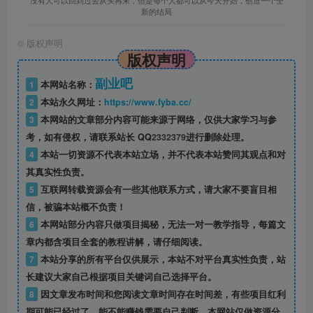
没有人可以回到过去从头再来，但是每个人都可以从今天开始，创造一个全
新的结局
©
版权声明
版权声明
副业吧
1
本网站名称：
2
本站永久网址：
https://www.fyba.cc/
3
本网站的文章部分内容可能来源于网络，仅供大家学习与参
考，如有侵权，请联系站长 QQ
2332379
进行删除处理。
4
本站一切资源不代表本站立场，并不代表本站赞同其观点和对
其真实性负责。
5
互联网转载资源会有一些其他联系方式，请大家不要盲目相
信，被骗本站概不负责！
6
本网站部分内容只做项目揭秘，无法一对一教学指导，每篇文
章内都含项目全套的教程讲解，请仔细阅读。
7
本站分享的所有平台仅供展示，本站不对平台真实性负责，站
长建议大家自己根据项目关键词自己选择平台。
8
因文章发布时间和您阅读文章时间存在时间差，有些项目红利
期可能已经过了，能不能赚钱需要自己判断，本网站仅做资源分