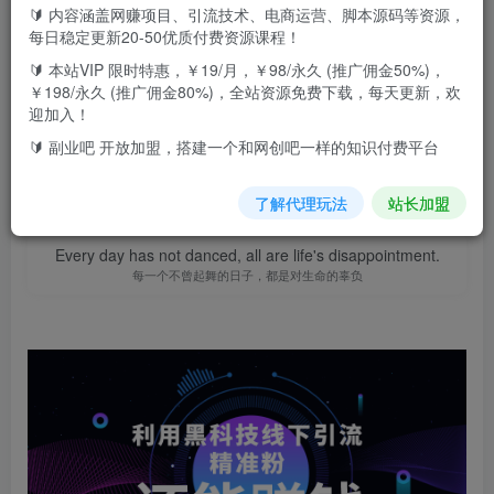
🔰 内容涵盖网赚项目、引流技术、电商运营、脚本源码等资源，
此内容为付费资源，请付费后查看
9.9
每日稳定更新20-50优质付费资源课程！
F币
🔰 本站VIP 限时特惠，￥19/月，￥98/永久 (推广佣金50%)，
￥198/永久 (推广佣金80%)，全站资源免费下载，每天更新，欢
免费
免费
高级代理
顶级代理
迎加入！
立即购买
🔰 副业吧 开放加盟，搭建一个和网创吧一样的知识付费平台
您当前未登录！建议登陆后购买，可保存购买订单
了解代理玩法
站长加盟
Every day has not danced, all are life's disappointment.
每一个不曾起舞的日子，都是对生命的辜负