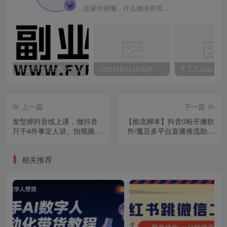
这家伙很懒，什么都没有写...
副业吧代理合伙人计划
2025好好住搞钱野路子：素人3步变家居博主，日赚500+保姆级教程
上一篇
下一篇
发型师抖音线上课，做抖音
【推流脚本】抖音0粉开播软
只干4件事定人设、拍视频、
件/魔豆多平台直播推流助手
上流量、来客人（价值699
V3.71高级永久版
元）
相关推荐